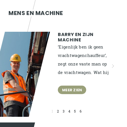
MENS EN MACHINE
BARRY EN ZIJN
MACHINE
’Eigenlijk ben ik geen
vrachtwagenchauffeur’,
zegt onze vaste man op
de vrachtwagen. Wat hij
daar precies mee
bedoelt? Collega Barry...
MEER ZIEN